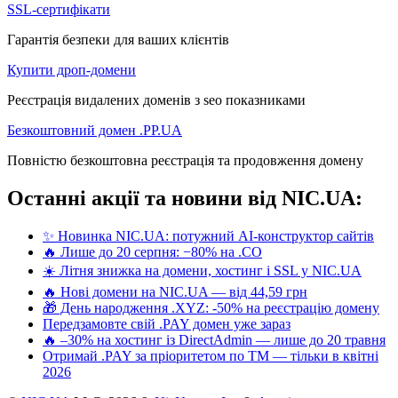
SSL-сертифікати
Гарантія безпеки для ваших клієнтів
Купити дроп-домени
Реєстрація видалених доменів з seo показниками
Безкоштовний домен .PP.UA
Повністю безкоштовна реєстрація та продовження домену
Останні акції та новини від NIC.UA:
✨ Новинка NIC.UA: потужний AI-конструктор сайтів
🔥 Лише до 20 серпня: −80% на .CO
☀️ Літня знижка на домени, хостинг і SSL у NIC.UA
🔥 Нові домени на NIC.UA — від 44,59 грн
🎁 День народження .XYZ: -50% на реєстрацію домену
Передзамовте свій .PAY домен уже зараз
🔥 –30% на хостинг із DirectAdmin — лише до 20 травня
Отримай .PAY за пріоритетом по ТМ — тільки в квітні
2026